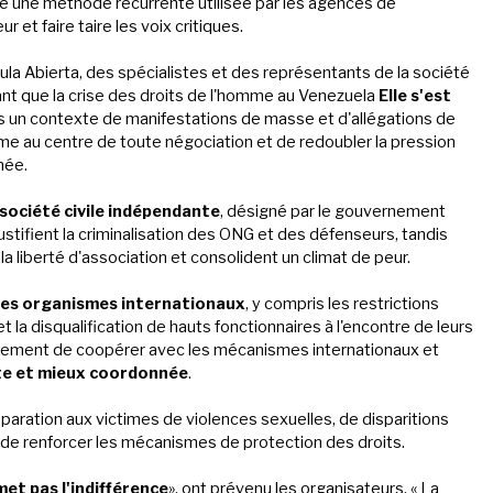
tre une méthode récurrente utilisée par les agences de
et faire taire les voix critiques.
ula Abierta, des spécialistes et des représentants de la société
nant que la crise des droits de l'homme au Venezuela
Elle s'est
ns un contexte de manifestations de masse et d'allégations de
mme au centre de toute négociation et de redoubler la pression
née.
 société civile indépendante
, désigné par le gouvernement
ustifient la criminalisation des ONG et des défenseurs, tandis
la liberté d'association et consolident un climat de peur.
des organismes internationaux
, y compris les restrictions
a disqualification de hauts fonctionnaires à l'encontre de leurs
ernement de coopérer avec les mécanismes internationaux et
rte et mieux coordonnée
.
réparation aux victimes de violences sexuelles, de disparitions
ue de renforcer les mécanismes de protection des droits.
et pas l'indifférence
», ont prévenu les organisateurs. « La