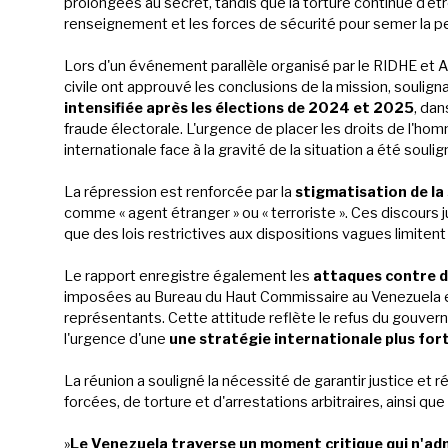
prolongées au secret, tandis que la torture continue d'ê
renseignement et les forces de sécurité pour semer la peur 
Lors d'un événement parallèle organisé par le RIDHE et A
civile ont approuvé les conclusions de la mission, soulig
intensifiée après les élections de 2024 et 2025
, da
fraude électorale. L'urgence de placer les droits de l'ho
internationale face à la gravité de la situation a été soulig
La répression est renforcée par la
stigmatisation de la
comme « agent étranger » ou « terroriste ». Ces discours j
que des lois restrictives aux dispositions vagues limitent 
Le rapport enregistre également les
attaques contre 
imposées au Bureau du Haut Commissaire au Venezuela et l
représentants. Cette attitude reflète le refus du gouv
l'urgence d'une
une stratégie internationale plus fo
La réunion a souligné la nécessité de garantir justice et 
forcées, de torture et d'arrestations arbitraires, ainsi q
»
Le Venezuela traverse un moment critique qui n'adm